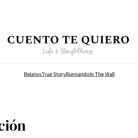
Relatos
True Story
Rumiando
In The Wall
ción